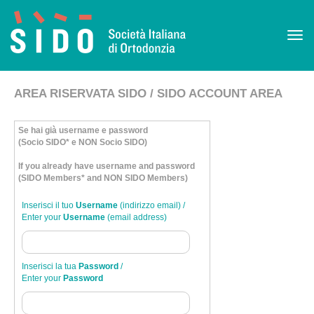
×
Tog
navi
AREA RISERVATA SIDO / SIDO ACCOUNT AREA
Se hai già username e password
(Socio SIDO* e NON Socio SIDO)
If you already have username and password
(SIDO Members* and NON SIDO Members)
Inserisci il tuo
Username
(indirizzo email) /
Enter your
Username
(email address)
Inserisci la tua
Password
/
Enter your
Password